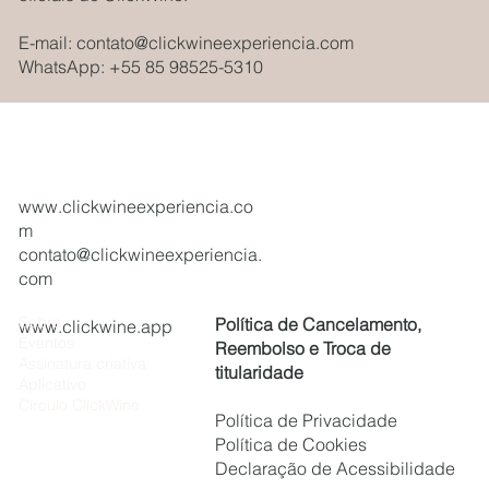
E-mail:
contato@clickwineexperiencia.com
WhatsApp: +55 85 98525-5310
www.clickwineexperiencia.co
m
contato@clickwineexperiencia.
com
Sobre
Política de Cancelamento,
www.clickwine.app
Eventos
Reembolso e Troca de
Assinatura criativa
titularidade
Aplicativo
Círculo ClickWine
Política de Privacidade
Política de Cookies
Declaração de Acessibilidade